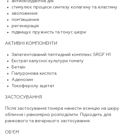
антиоксидантна дія
стимулює процеси синтезу колагену та еластину
зволоження
пом‘якшення
регенерація
підвищує пружність та тонус шкіри
АКТИВНІ КОМПОНЕНТИ
Запатентований пептидний комплекс SRGF H1
Екстрат калусної культури томату
Бетаїн
Гіалуронова кислота
Аденозин
Токоферолу ацетат
ЗАСТОСУВАННЯ
Після застосування тонера нанести есенцію на шкіру
обличчя і рівномірно розподілити. Підходить для
ранкового та вечірнього застосування.
ОБ’ЄМ