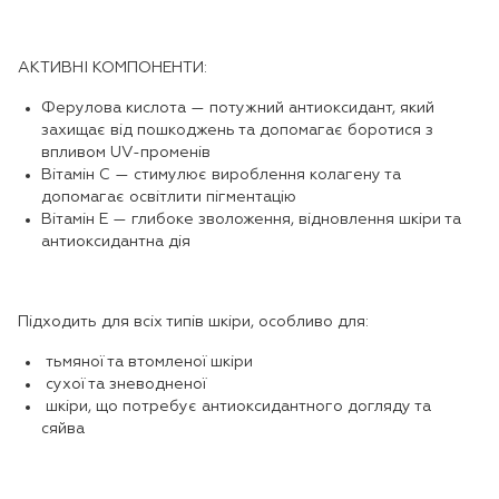
АКТИВНІ КОМПОНЕНТИ:
Ферулова кислота — потужний антиоксидант, який
захищає від пошкоджень та допомагає боротися з
впливом UV-променів
Вітамін C — стимулює вироблення колагену та
допомагає освітлити пігментацію
Вітамін E — глибоке зволоження, відновлення шкіри та
антиоксидантна дія
Підходить для всіх типів шкіри, особливо для:
тьмяної та втомленої шкіри
сухої та зневодненої
шкіри, що потребує антиоксидантного догляду та
сяйва