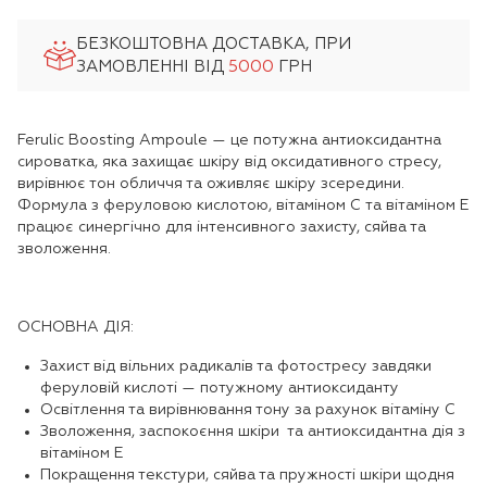
БЕЗКОШТОВНА ДОСТАВКА, ПРИ
ЗАМОВЛЕННІ ВІД
5000
ГРН
Ferulic Boosting Ampoule — це потужна антиоксидантна
сироватка, яка захищає шкіру від оксидативного стресу,
вирівнює тон обличчя та оживляє шкіру зсередини.
Формула з феруловою кислотою, вітаміном C та вітаміном E
працює синергічно для інтенсивного захисту, сяйва та
зволоження.
ОСНОВНА ДІЯ:
Захист від вільних радикалів та фотостресу завдяки
феруловій кислоті — потужному антиоксиданту
Освітлення та вирівнювання тону за рахунок вітаміну C
Зволоження, заспокоєння шкіри та антиоксидантна дія з
вітаміном E
Покращення текстури, сяйва та пружності шкіри щодня