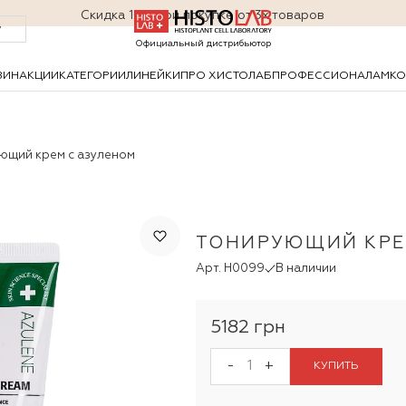
Cкидка 10% при покупке от 3х товаров
у
Официальный дистрибьютор
ЗИН
АКЦИИ
КАТЕГОРИИ
ЛИНЕЙКИ
ПРО ХИСТОЛАБ
ПРОФЕССИОНАЛАМ
КО
ющий крем с азуленом
ТОНИРУЮЩИЙ КРЕ
Арт. H0099
В наличии
5182 грн
-
+
КУПИТЬ