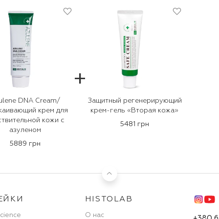
+
ulene DNA Cream/
Защитный регенерирующий
каивающий крем для
крем-гель «Вторая кожа»
ствительной кожи с
5481 грн
азуленом
5889 грн
ЕЙКИ
HISTOLAB
Science
О нас
+380 6