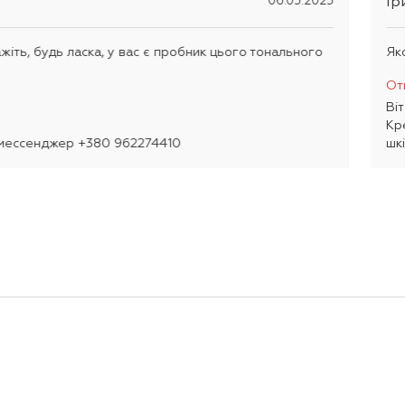
Ір
06.05.2025
жіть, будь ласка, у вас є пробник цього тонального
Як
От
Ві
Кр
 мессенджер +380 962274410
шкі