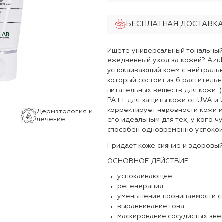
БЕСПЛАТНАЯ ДОСТАВКА,
Ищете универсальный тональный
ежедневный уход за кожей? Azule
успокаивающий крем с нейтральн
который состоит из 6 раститель
питательных веществ для кожи. )
PA++ для защиты кожи от UVA и 
корректирует неровности кожи и
Дерматология и
е
лечение
его идеальным для тех, у кого ч
способен одновременно успокоит
Придает коже сияние и здоровый
ОСНОВНОЕ ДЕЙСТВИЕ:
успокаивающее
регенерация
уменьшение проницаемости с
выравнивание тона
маскирование сосудистых зв