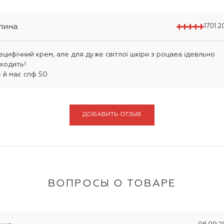
лина
17.01.
ецифічний крем, але для дуже світлої шкіри з роцаеа ідевльно
дходить!
 й має спф 50
ДОБАВИТЬ ОТЗЫВ
ВОПРОСЫ О ТОВАРЕ