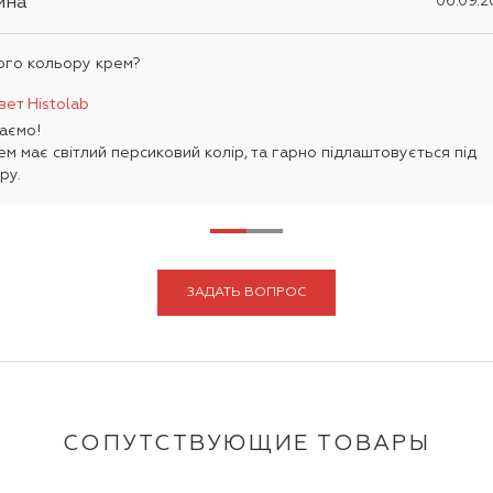
ина
06.09.2
ого кольору крем?
вет Histolab
таємо!
ем має світлий персиковий колір, та гарно підлаштовується під
ру.
ЗАДАТЬ ВОПРОС
СОПУТСТВУЮЩИЕ ТОВАРЫ