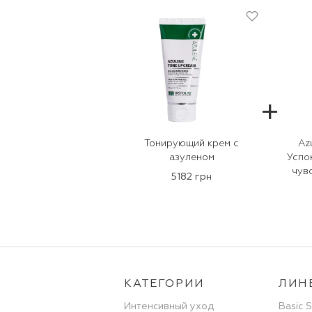
+
Тонирующий крем с
Az
азуленом
Успо
чув
5182 грн
КАТЕГОРИИ
ЛИН
Интенсивный уход
Basic 