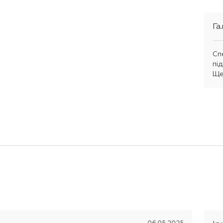
Га
Сп
пі
Ще